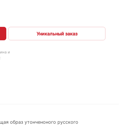
Уникальный заказ
ина и
х
ющая образ утонченоного русского