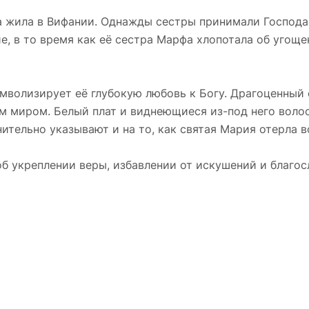
а жила в Вифании. Однажды сестры принимали Господа 
ие, в то время как её сестра Марфа хлопотала об угощ
мволизирует её глубокую любовь к Богу. Драгоценный 
ым миром. Белый плат и виднеющиеся из-под него вол
ительно указывают и на то, как святая Мария отерла 
б укреплении веры, избавлении от искушений и благос