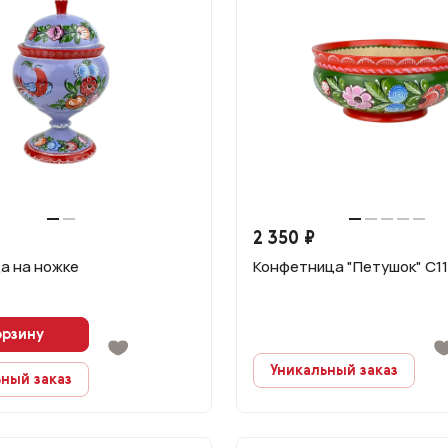
2 350 ₽
а на ножке
Конфетница "Петушок" С11
орзину
Уникальный заказ
ный заказ