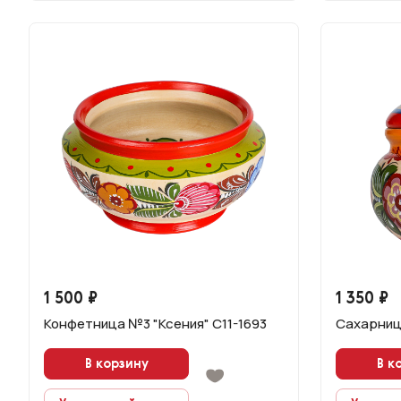
1 500 ₽
1 350 ₽
Конфетница №3 "Ксения" С11-1693
Сахарни
В корзину
В к