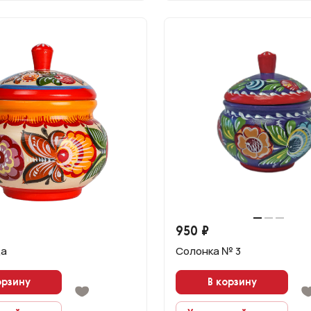
950 ₽
ца
Солонка № 3
орзину
В корзину